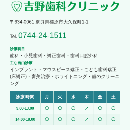
〒634-0061 奈良県橿原市大久保町1-1
0744-24-1511
Tel.
診療科目
歯科・小児歯科・矯正歯科・歯科口腔外科
主な自由診療
インプラント・マウスピース矯正・こども歯科矯正
(床矯正)・審美治療・ホワイトニング・歯のクリーニ
ング
診療時間
月
火
水
木
金
土
9:00-13:00
◯
◯
◯
／
◯
◯
14:00-18:00
◯
◯
◯
／
◯
◯